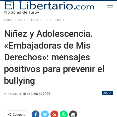
Home
2025
junio
18
Jujuy
Niñez y Adolescencia.
«Embajadoras de Mis
Derechos»: mensajes
positivos para prevenir el
bullying
JUJUY
Publicado el
18 de junio de 2025
Compartir