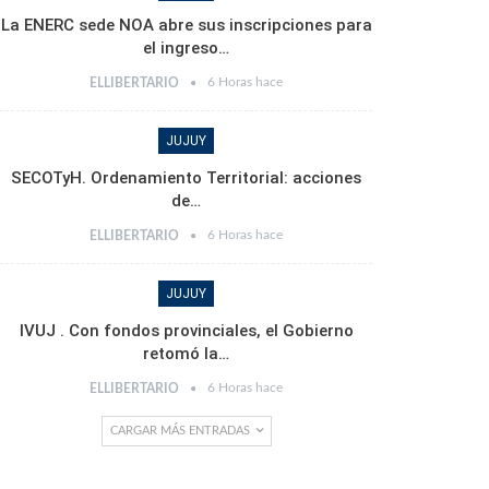
La ENERC sede NOA abre sus inscripciones para
el ingreso…
6 Horas hace
ELLIBERTARIO
JUJUY
SECOTyH. Ordenamiento Territorial: acciones
de…
6 Horas hace
ELLIBERTARIO
JUJUY
IVUJ . Con fondos provinciales, el Gobierno
retomó la…
6 Horas hace
ELLIBERTARIO
CARGAR MÁS ENTRADAS