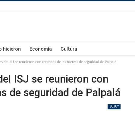
lo hicieron
Economía
Cultura
s del ISJ se reunieron con retirados de las fuerzas de seguridad de Palpalá
del ISJ se reunieron con
as de seguridad de Palpalá
JUJUY