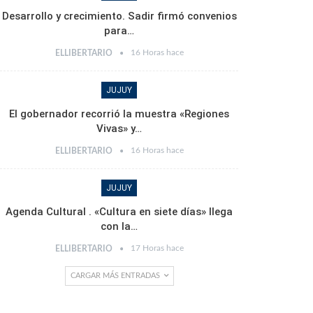
Desarrollo y crecimiento. Sadir firmó convenios
para…
16 Horas hace
ELLIBERTARIO
JUJUY
El gobernador recorrió la muestra «Regiones
Vivas» y…
16 Horas hace
ELLIBERTARIO
JUJUY
Agenda Cultural . «Cultura en siete días» llega
con la…
17 Horas hace
ELLIBERTARIO
CARGAR MÁS ENTRADAS