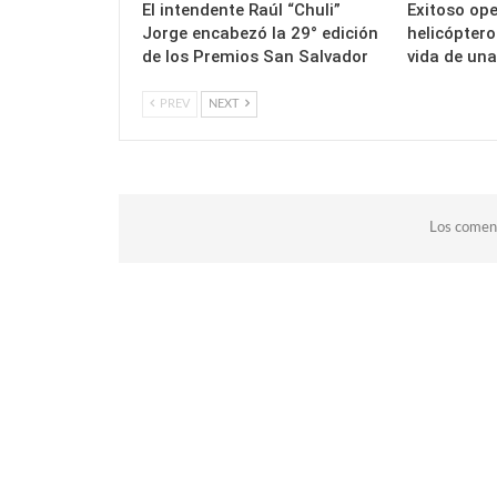
El intendente Raúl “Chuli”
Exitoso ope
Jorge encabezó la 29° edición
helicóptero
de los Premios San Salvador
vida de un
PREV
NEXT
Los coment