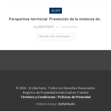
JUJUY
Perspectiva territorial. Prevención de la violencia de…
5 Horas hace
ELLIBERTARIO
CARGAR MÁS ENTRADAS
© 2026 - El Libertario. Todos los Derechos Reservados
Registro de Propiedad Intelectual en Trámite
Términos y Condiciones
|
Políticas de Privacidad
Website Design:
BetterStudio