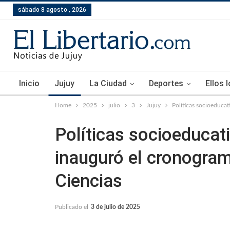
sábado 8 agosto , 2026
Inicio
Jujuy
La Ciudad
Deportes
Ellos 
Home
2025
julio
3
Jujuy
Políticas socioeducat
Políticas socioeducat
inauguró el cronogram
Ciencias
Publicado el
3 de julio de 2025