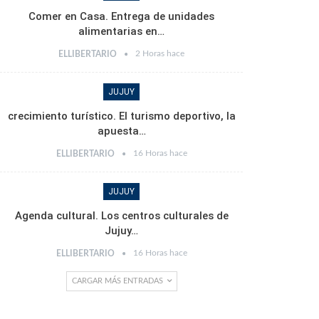
Comer en Casa. Entrega de unidades
alimentarias en…
2 Horas hace
ELLIBERTARIO
JUJUY
crecimiento turístico. El turismo deportivo, la
apuesta…
16 Horas hace
ELLIBERTARIO
JUJUY
Agenda cultural. Los centros culturales de
Jujuy…
16 Horas hace
ELLIBERTARIO
CARGAR MÁS ENTRADAS