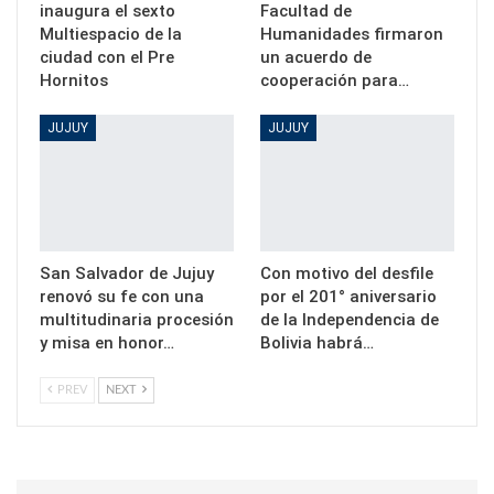
inaugura el sexto
Facultad de
Multiespacio de la
Humanidades firmaron
ciudad con el Pre
un acuerdo de
Hornitos
cooperación para…
JUJUY
JUJUY
San Salvador de Jujuy
Con motivo del desfile
renovó su fe con una
por el 201° aniversario
multitudinaria procesión
de la Independencia de
y misa en honor…
Bolivia habrá…
PREV
NEXT