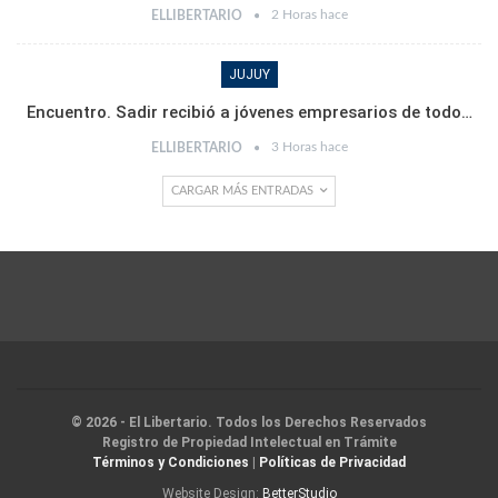
2 Horas hace
ELLIBERTARIO
JUJUY
Encuentro. Sadir recibió a jóvenes empresarios de todo…
3 Horas hace
ELLIBERTARIO
CARGAR MÁS ENTRADAS
© 2026 - El Libertario. Todos los Derechos Reservados
Registro de Propiedad Intelectual en Trámite
Términos y Condiciones
|
Políticas de Privacidad
Website Design:
BetterStudio