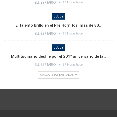
16 Horas hace
ELLIBERTARIO
JUJUY
El talento brilló en el Pre Hornitos: más de 80…
16 Horas hace
ELLIBERTARIO
JUJUY
Multitudinario desfile por el 201° aniversario de la…
17 Horas hace
ELLIBERTARIO
CARGAR MÁS ENTRADAS