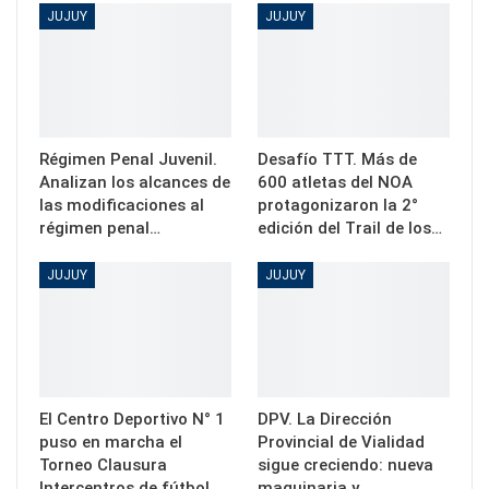
JUJUY
JUJUY
Régimen Penal Juvenil.
Desafío TTT. Más de
Analizan los alcances de
600 atletas del NOA
las modificaciones al
protagonizaron la 2°
régimen penal…
edición del Trail de los…
JUJUY
JUJUY
El Centro Deportivo N° 1
DPV. La Dirección
puso en marcha el
Provincial de Vialidad
Torneo Clausura
sigue creciendo: nueva
Intercentros de fútbol…
maquinaria y…