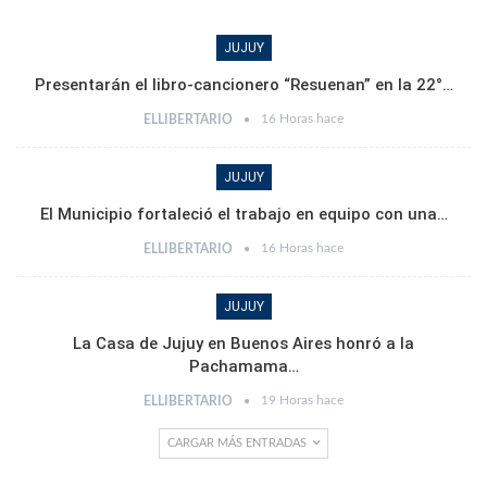
JUJUY
Presentarán el libro-cancionero “Resuenan” en la 22°…
16 Horas hace
ELLIBERTARIO
JUJUY
El Municipio fortaleció el trabajo en equipo con una…
16 Horas hace
ELLIBERTARIO
JUJUY
La Casa de Jujuy en Buenos Aires honró a la
Pachamama…
19 Horas hace
ELLIBERTARIO
CARGAR MÁS ENTRADAS