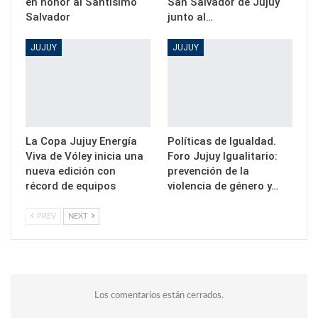
en honor al Santísimo
San Salvador de Jujuy
Salvador
junto al…
JUJUY
JUJUY
La Copa Jujuy Energía
Políticas de Igualdad.
Viva de Vóley inicia una
Foro Jujuy Igualitario:
nueva edición con
prevención de la
récord de equipos
violencia de género y…
PREV
NEXT
Los comentarios están cerrados.