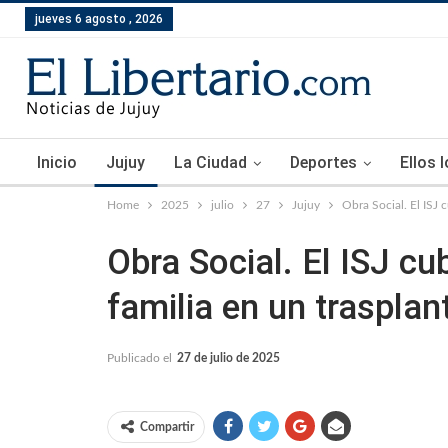
jueves 6 agosto , 2026
Inicio
Jujuy
La Ciudad
Deportes
Ellos 
Home
2025
julio
27
Jujuy
Obra Social. El ISJ c
Obra Social. El ISJ cub
familia en un trasplan
Publicado el
27 de julio de 2025
Compartir