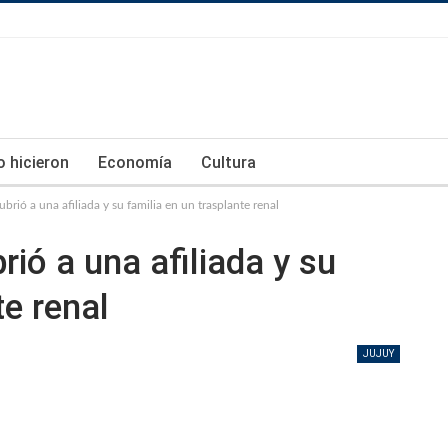
lo hicieron
Economía
Cultura
ubrió a una afiliada y su familia en un trasplante renal
rió a una afiliada y su
te renal
JUJUY