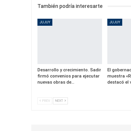
También podría interesarte
JUJUY
JUJUY
Desarrollo y crecimiento. Sadir
El gobernad
firmó convenios para ejecutar
muestra «R
nuevas obras de…
destacó el 
PREV
NEXT