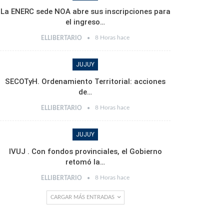
La ENERC sede NOA abre sus inscripciones para
el ingreso…
8 Horas hace
ELLIBERTARIO
JUJUY
SECOTyH. Ordenamiento Territorial: acciones
de…
8 Horas hace
ELLIBERTARIO
JUJUY
IVUJ . Con fondos provinciales, el Gobierno
retomó la…
8 Horas hace
ELLIBERTARIO
CARGAR MÁS ENTRADAS