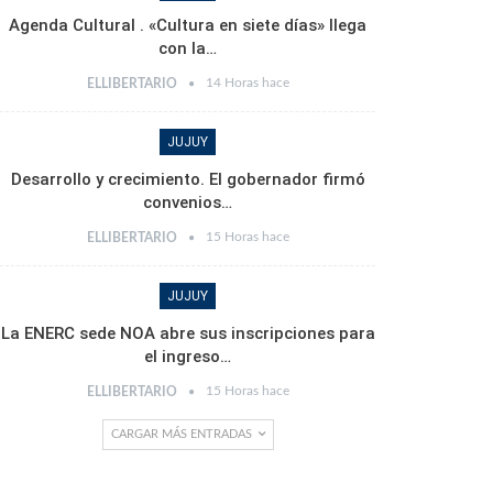
Agenda Cultural . «Cultura en siete días» llega
con la…
14 Horas hace
ELLIBERTARIO
JUJUY
Desarrollo y crecimiento. El gobernador firmó
convenios…
15 Horas hace
ELLIBERTARIO
JUJUY
La ENERC sede NOA abre sus inscripciones para
el ingreso…
15 Horas hace
ELLIBERTARIO
CARGAR MÁS ENTRADAS