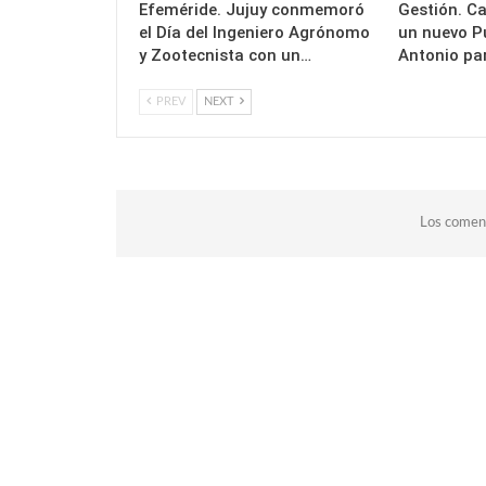
Efeméride. Jujuy conmemoró
Gestión. Ca
el Día del Ingeniero Agrónomo
un nuevo P
y Zootecnista con un…
Antonio pa
PREV
NEXT
Los coment