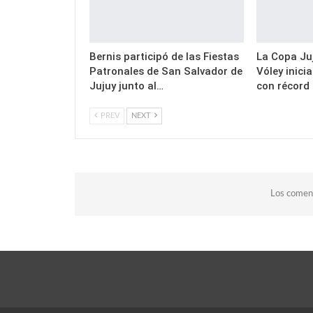
Bernis participó de las Fiestas
La Copa Juj
Patronales de San Salvador de
Vóley inici
Jujuy junto al…
con récord
PREV
NEXT
Los coment