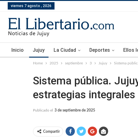
viernes 7 agosto , 2026
Inicio
Jujuy
La Ciudad
Deportes
Ellos 
Home
2025
septiembre
3
Jujuy
Sistema pública
Sistema pública. Juju
estrategias integrales
Publicado el
3 de septiembre de 2025
Compartir