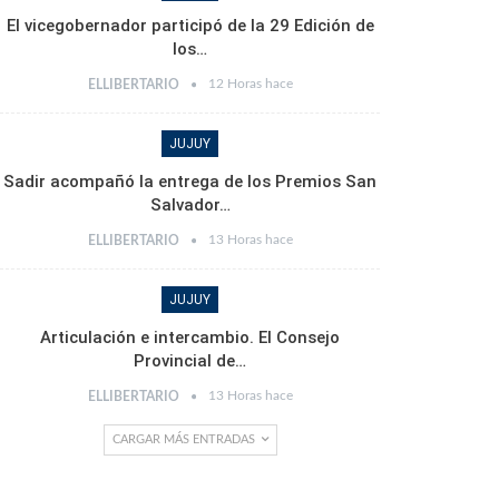
El vicegobernador participó de la 29 Edición de
los…
12 Horas hace
ELLIBERTARIO
JUJUY
Sadir acompañó la entrega de los Premios San
Salvador…
13 Horas hace
ELLIBERTARIO
JUJUY
Articulación e intercambio. El Consejo
Provincial de…
13 Horas hace
ELLIBERTARIO
CARGAR MÁS ENTRADAS