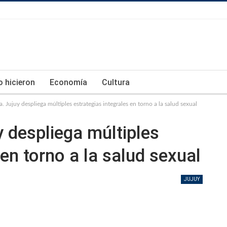
lo hicieron
Economía
Cultura
. Jujuy despliega múltiples estrategias integrales en torno a la salud sexual
y despliega múltiples
 en torno a la salud sexual
JUJUY