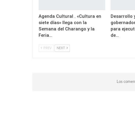
Agenda Cultural . «Cultura en
Desarrollo 
siete días» llega con la
gobernador
Semana del Charango y la
para ejecu
Feria…
de…
PREV
NEXT
Los coment