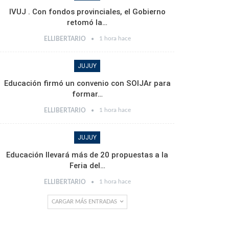
IVUJ . Con fondos provinciales, el Gobierno
retomó la…
1 hora hace
ELLIBERTARIO
JUJUY
Educación firmó un convenio con SOIJAr para
formar…
1 hora hace
ELLIBERTARIO
JUJUY
Educación llevará más de 20 propuestas a la
Feria del…
1 hora hace
ELLIBERTARIO
CARGAR MÁS ENTRADAS