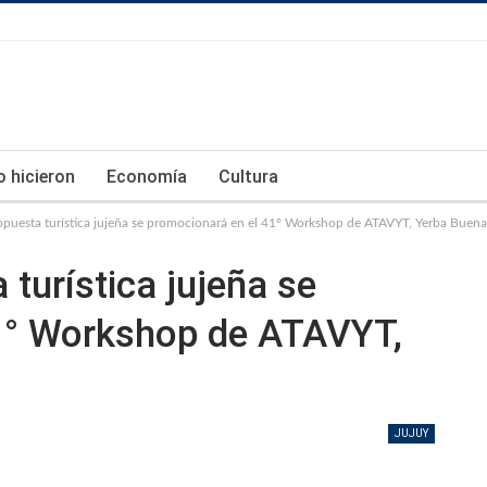
lo hicieron
Economía
Cultura
opuesta turística jujeña se promocionará en el 41° Workshop de ATAVYT, Yerba Buena
turística jujeña se
1° Workshop de ATAVYT,
JUJUY