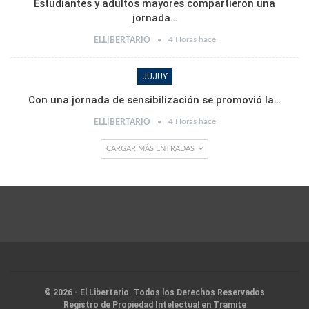
Estudiantes y adultos mayores compartieron una
jornada…
4 Horas hace
ELLIBERTARIO
JUJUY
Con una jornada de sensibilización se promovió la…
4 Horas hace
ELLIBERTARIO
CARGAR MÁS ENTRADAS
© 2026 - El Libertario. Todos los Derechos Reservados
Registro de Propiedad Intelectual en Trámite