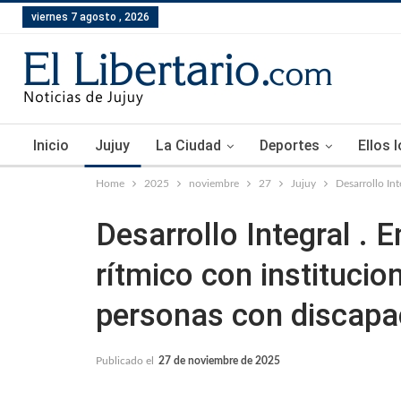
viernes 7 agosto , 2026
Inicio
Jujuy
La Ciudad
Deportes
Ellos 
Home
2025
noviembre
27
Jujuy
Desarrollo In
Desarrollo Integral . 
rítmico con institucio
personas con discapa
Publicado el
27 de noviembre de 2025