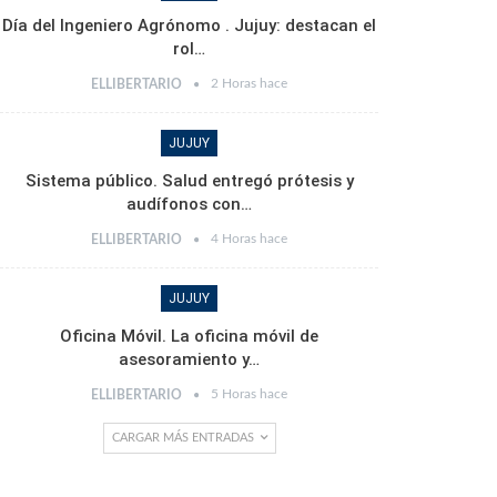
Día del Ingeniero Agrónomo . Jujuy: destacan el
rol…
2 Horas hace
ELLIBERTARIO
JUJUY
Sistema público. Salud entregó prótesis y
audífonos con…
4 Horas hace
ELLIBERTARIO
JUJUY
Oficina Móvil. La oficina móvil de
asesoramiento y…
5 Horas hace
ELLIBERTARIO
CARGAR MÁS ENTRADAS