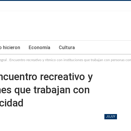
lo hicieron
Economía
Cultura
tegral . Encuentro recreativo y rítmico con instituciones que trabajan con personas co
Encuentro recreativo y
nes que trabajan con
cidad
JUJUY