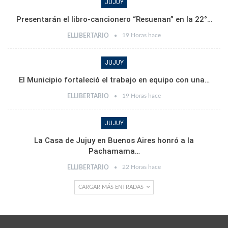
JUJUY
Presentarán el libro-cancionero “Resuenan” en la 22°…
19 Horas hace
ELLIBERTARIO
JUJUY
El Municipio fortaleció el trabajo en equipo con una…
19 Horas hace
ELLIBERTARIO
JUJUY
La Casa de Jujuy en Buenos Aires honró a la
Pachamama…
22 Horas hace
ELLIBERTARIO
CARGAR MÁS ENTRADAS