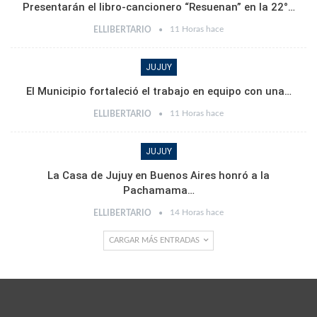
Presentarán el libro-cancionero “Resuenan” en la 22°…
11 Horas hace
ELLIBERTARIO
JUJUY
El Municipio fortaleció el trabajo en equipo con una…
11 Horas hace
ELLIBERTARIO
JUJUY
La Casa de Jujuy en Buenos Aires honró a la
Pachamama…
14 Horas hace
ELLIBERTARIO
CARGAR MÁS ENTRADAS