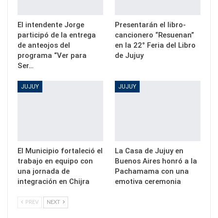
El intendente Jorge
Presentarán el libro-
participó de la entrega
cancionero “Resuenan”
de anteojos del
en la 22° Feria del Libro
programa “Ver para
de Jujuy
Ser…
JUJUY
JUJUY
El Municipio fortaleció el
La Casa de Jujuy en
trabajo en equipo con
Buenos Aires honró a la
una jornada de
Pachamama con una
integración en Chijra
emotiva ceremonia
PREV
NEXT