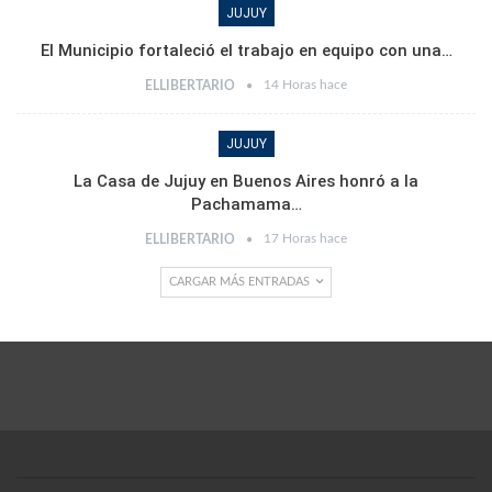
JUJUY
El Municipio fortaleció el trabajo en equipo con una…
14 Horas hace
ELLIBERTARIO
JUJUY
La Casa de Jujuy en Buenos Aires honró a la
Pachamama…
17 Horas hace
ELLIBERTARIO
CARGAR MÁS ENTRADAS