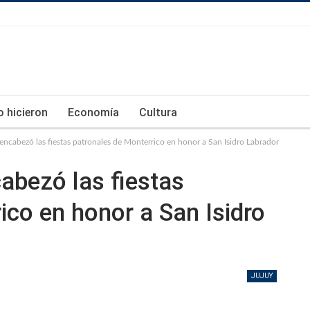
lo hicieron
Economía
Cultura
 encabezó las fiestas patronales de Monterrico en honor a San Isidro Labrador
cabezó las fiestas
ico en honor a San Isidro
JUJUY