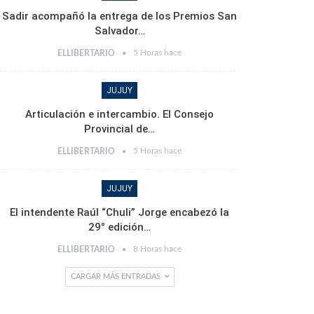
Sadir acompañó la entrega de los Premios San
Salvador…
5 Horas hace
ELLIBERTARIO
JUJUY
Articulación e intercambio. El Consejo
Provincial de…
5 Horas hace
ELLIBERTARIO
JUJUY
El intendente Raúl “Chuli” Jorge encabezó la
29° edición…
8 Horas hace
ELLIBERTARIO
CARGAR MÁS ENTRADAS