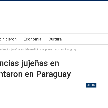
lo hicieron
Economía
Cultura
eriencias jujeñas en telemedicina se presentaron en Paraguay
ncias jujeñas en
entaron en Paraguay
JUJUY