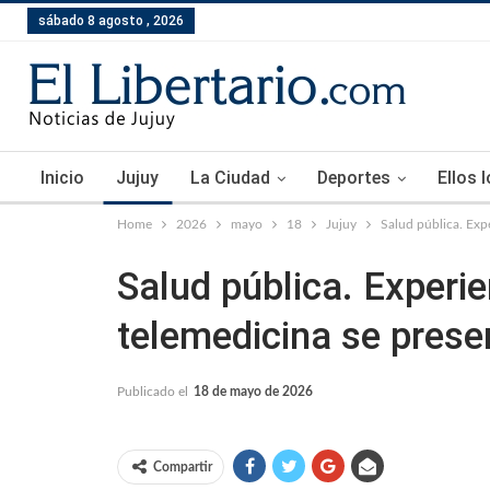
sábado 8 agosto , 2026
Inicio
Jujuy
La Ciudad
Deportes
Ellos 
Home
2026
mayo
18
Jujuy
Salud pública. Exp
Salud pública. Experie
telemedicina se pres
Publicado el
18 de mayo de 2026
Compartir