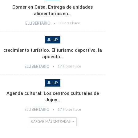
Comer en Casa. Entrega de unidades
alimentarias en…
3 Horas hace
ELLIBERTARIO
JUJUY
crecimiento turístico. El turismo deportivo, la
apuesta…
17 Horas hace
ELLIBERTARIO
JUJUY
Agenda cultural. Los centros culturales de
Jujuy…
17 Horas hace
ELLIBERTARIO
CARGAR MÁS ENTRADAS