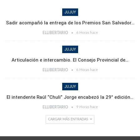
JUJUY
Sadir acompañó la entrega de los Premios San Salvador…
6 Horas hace
ELLIBERTARIO
JUJUY
Articulación e intercambio. El Consejo Provincial de…
6 Horas hace
ELLIBERTARIO
JUJUY
El intendente Raúl “Chuli” Jorge encabezó la 29° edición…
9 Horas hace
ELLIBERTARIO
CARGAR MÁS ENTRADAS