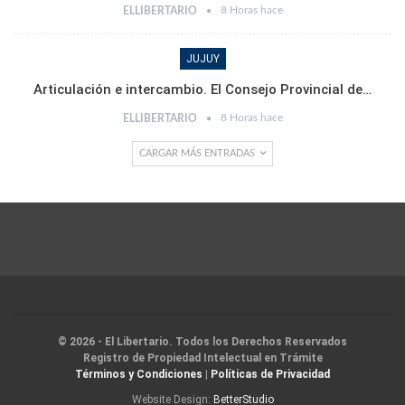
8 Horas hace
ELLIBERTARIO
JUJUY
Articulación e intercambio. El Consejo Provincial de…
8 Horas hace
ELLIBERTARIO
CARGAR MÁS ENTRADAS
© 2026 - El Libertario. Todos los Derechos Reservados
Registro de Propiedad Intelectual en Trámite
Términos y Condiciones
|
Políticas de Privacidad
Website Design:
BetterStudio