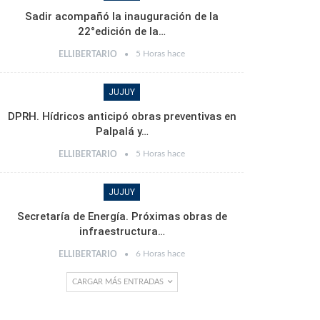
Sadir acompañó la inauguración de la
22°edición de la…
5 Horas hace
ELLIBERTARIO
JUJUY
DPRH. Hídricos anticipó obras preventivas en
Palpalá y…
5 Horas hace
ELLIBERTARIO
JUJUY
Secretaría de Energía. Próximas obras de
infraestructura…
6 Horas hace
ELLIBERTARIO
CARGAR MÁS ENTRADAS