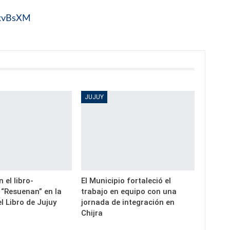
XxvBsXM
JUJUY
 el libro-
El Municipio fortaleció el
 “Resuenan” en la
trabajo en equipo con una
el Libro de Jujuy
jornada de integración en
Chijra