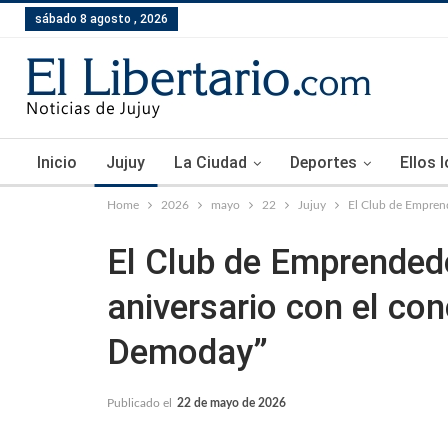
sábado 8 agosto , 2026
Inicio
Jujuy
La Ciudad
Deportes
Ellos 
Home
2026
mayo
22
Jujuy
El Club de Empren
El Club de Emprended
aniversario con el co
Demoday”
Publicado el
22 de mayo de 2026