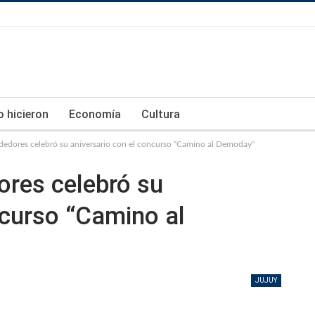
lo hicieron
Economía
Cultura
dedores celebró su aniversario con el concurso “Camino al Demoday”
ores celebró su
ncurso “Camino al
JUJUY