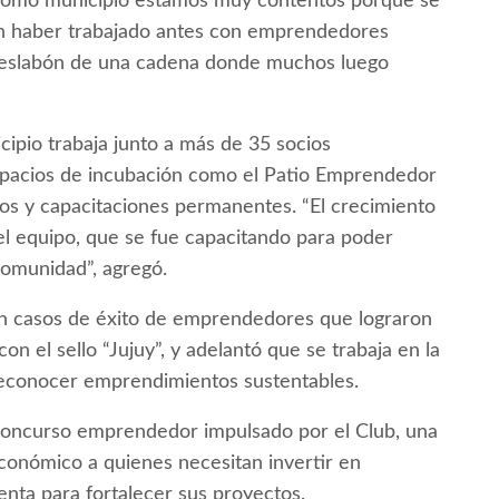
. “Como municipio estamos muy contentos porque se
n haber trabajado antes con emprendedores
r eslabón de una cadena donde muchos luego
ipio trabaja junto a más de 35 socios
 espacios de incubación como el Patio Emprendedor
os y capacitaciones permanentes. “El crecimiento
el equipo, que se fue capacitando para poder
comunidad”, agregó.
en casos de éxito de emprendedores que lograron
on el sello “Jujuy”, y adelantó que se trabaja en la
reconocer emprendimientos sustentables.
 concurso emprendedor impulsado por el Club, una
onómico a quienes necesitan invertir en
enta para fortalecer sus proyectos.