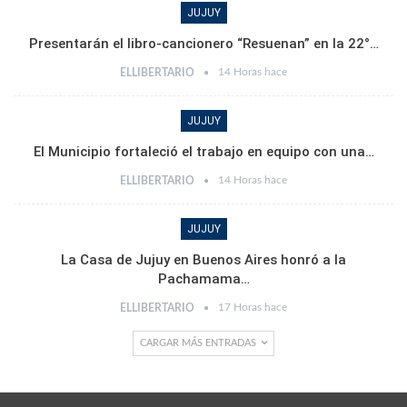
JUJUY
Presentarán el libro-cancionero “Resuenan” en la 22°…
14 Horas hace
ELLIBERTARIO
JUJUY
El Municipio fortaleció el trabajo en equipo con una…
14 Horas hace
ELLIBERTARIO
JUJUY
La Casa de Jujuy en Buenos Aires honró a la
Pachamama…
17 Horas hace
ELLIBERTARIO
CARGAR MÁS ENTRADAS