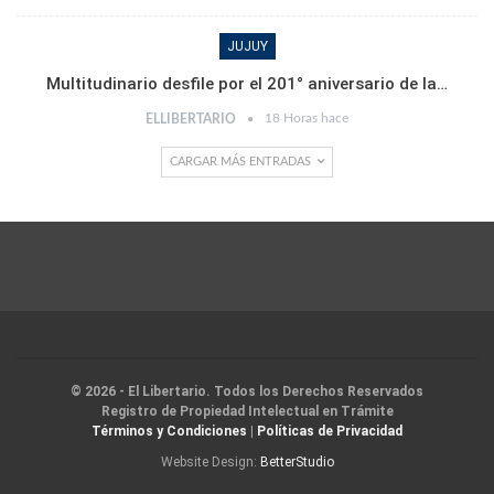
JUJUY
Multitudinario desfile por el 201° aniversario de la…
18 Horas hace
ELLIBERTARIO
CARGAR MÁS ENTRADAS
© 2026 - El Libertario. Todos los Derechos Reservados
Registro de Propiedad Intelectual en Trámite
Términos y Condiciones
|
Políticas de Privacidad
Website Design:
BetterStudio