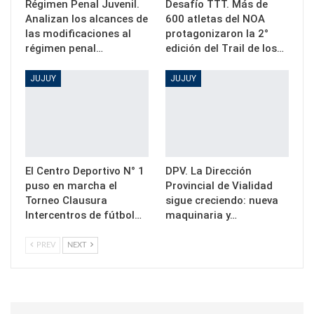
Régimen Penal Juvenil.
Desafío TTT. Más de
Analizan los alcances de
600 atletas del NOA
las modificaciones al
protagonizaron la 2°
régimen penal…
edición del Trail de los…
JUJUY
JUJUY
El Centro Deportivo N° 1
DPV. La Dirección
puso en marcha el
Provincial de Vialidad
Torneo Clausura
sigue creciendo: nueva
Intercentros de fútbol…
maquinaria y…
PREV
NEXT