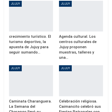
JUJUY
JUJUY
crecimiento turístico. El
Agenda cultural. Los
turismo deportivo, la
centros culturales de
apuesta de Jujuy para
Jujuy proponen
seguir sumando…
muestras, talleres y
una…
JUJUY
JUJUY
Caminata Charanguera.
Celebración religiosa.
La Semana del
Caimancito celebró sus
Charango llevó su
Fiestas Patronales con