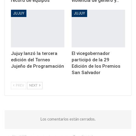
récord de equipos
violencia de género y…
JUJUY
JUJUY
Jujuy lanzó la tercera
El vicegobernador
edición del Torneo
participó de la 29
Jujeño de Programación
Edición de los Premios
San Salvador
PREV
NEXT
Los comentarios están cerrados.