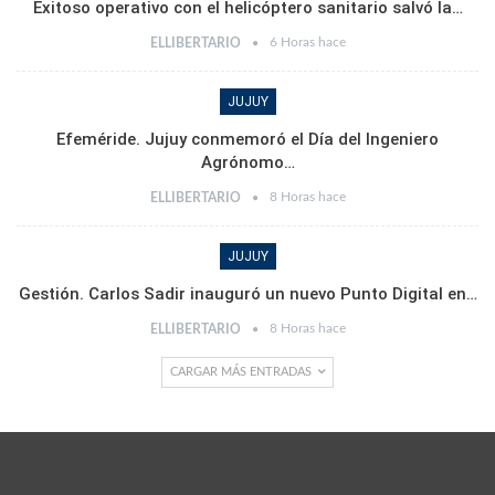
Exitoso operativo con el helicóptero sanitario salvó la…
6 Horas hace
ELLIBERTARIO
JUJUY
Efeméride. Jujuy conmemoró el Día del Ingeniero
Agrónomo…
8 Horas hace
ELLIBERTARIO
JUJUY
Gestión. Carlos Sadir inauguró un nuevo Punto Digital en…
8 Horas hace
ELLIBERTARIO
CARGAR MÁS ENTRADAS