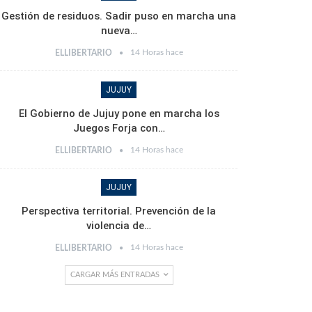
Gestión de residuos. Sadir puso en marcha una
nueva…
14 Horas hace
ELLIBERTARIO
JUJUY
El Gobierno de Jujuy pone en marcha los
Juegos Forja con…
14 Horas hace
ELLIBERTARIO
JUJUY
Perspectiva territorial. Prevención de la
violencia de…
14 Horas hace
ELLIBERTARIO
CARGAR MÁS ENTRADAS