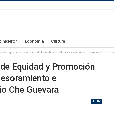
lo hicieron
Economía
Cultura
ría de Equidad y Promoción de Derechos brindó asesoramiento e información en el b
 de Equidad y Promoción
sesoramiento e
rio Che Guevara
JUJUY