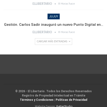
8 Horas hace
ELLIBERTARIO
JUJUY
Gestión. Carlos Sadir inauguró un nuevo Punto Digital en…
8 Horas hace
ELLIBERTARIO
CARGAR MÁS ENTRADAS
© 2026 - El Libertario. Todos los Derechos Reservados
Registro de Propiedad Intelectual en Trámite
Términos y Condiciones
|
Políticas de Privacidad
Website Design:
BetterStudio