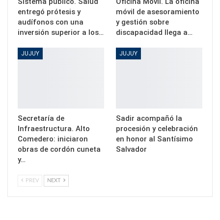
Sistema público. Salud
Oficina Móvil. La oficina
entregó prótesis y
móvil de asesoramiento
audífonos con una
y gestión sobre
inversión superior a los…
discapacidad llega a…
JUJUY
JUJUY
Secretaría de
Sadir acompañó la
Infraestructura. Alto
procesión y celebración
Comedero: iniciaron
en honor al Santísimo
obras de cordón cuneta
Salvador
y…
PREV
NEXT