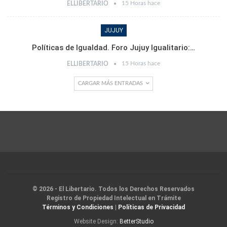
15 Horas hace
ELLIBERTARIO
JUJUY
Políticas de Igualdad. Foro Jujuy Igualitario:…
15 Horas hace
ELLIBERTARIO
CARGAR MÁS ENTRADAS
© 2026 - El Libertario. Todos los Derechos Reservados
Registro de Propiedad Intelectual en Trámite
Términos y Condiciones
|
Políticas de Privacidad
Website Design:
BetterStudio