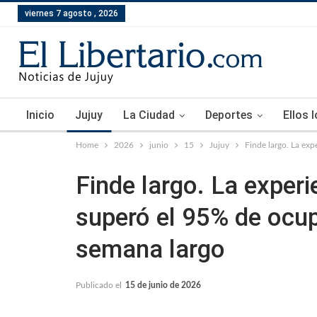
viernes 7 agosto , 2026
Inicio
Jujuy
La Ciudad
Deportes
Ellos 
Home
2026
junio
15
Jujuy
Finde largo. La exp
Finde largo. La experi
superó el 95% de ocup
semana largo
Publicado el
15 de junio de 2026