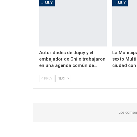
JUJUY
JUJUY
Autoridades de Jujuy y el
La Municipa
embajador de Chile trabajaron
sexto Multi
en una agenda común de…
ciudad con 
PREV
NEXT
Los coment