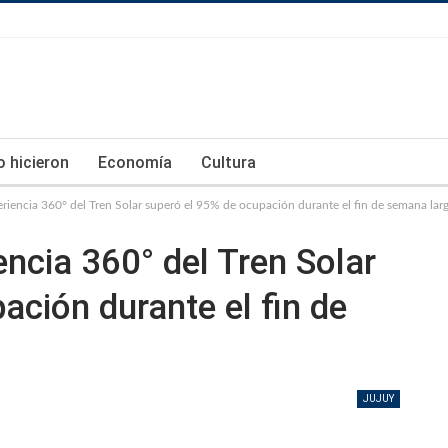
lo hicieron
Economía
Cultura
eriencia 360° del Tren Solar superó el 95% de ocupación durante el fin de semana lar
encia 360° del Tren Solar
ación durante el fin de
JUJUY