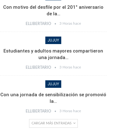
Con motivo del desfile por el 201° aniversario
de la…
3 Horas hace
ELLIBERTARIO
JUJUY
Estudiantes y adultos mayores compartieron
una jornada…
3 Horas hace
ELLIBERTARIO
JUJUY
Con una jornada de sensibilización se promovió
la…
3 Horas hace
ELLIBERTARIO
CARGAR MÁS ENTRADAS