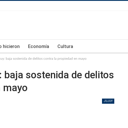
lo hicieron
Economía
Cultura
uy: baja sostenida de delitos contra la propiedad en mayo
 baja sostenida de delitos
n mayo
JUJUY