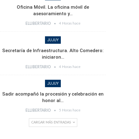
Oficina Móvil. La oficina móvil de
asesoramiento y…
4 Horas hace
ELLIBERTARIO
JUJUY
Secretaría de Infraestructura. Alto Comedero:
iniciaron…
4 Horas hace
ELLIBERTARIO
JUJUY
Sadir acompañó la procesión y celebración en
honor al…
5 Horas hace
ELLIBERTARIO
CARGAR MÁS ENTRADAS