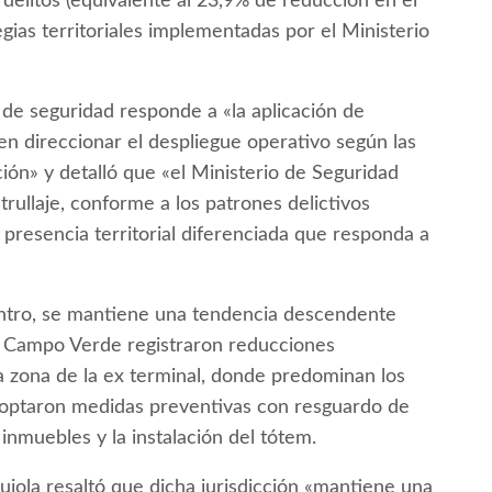
delitos (equivalente al 23,9% de reducción en el
tegias territoriales implementadas por el Ministerio
 de seguridad responde a «la aplicación de
n direccionar el despliegue operativo según las
ción» y detalló que «el Ministerio de Seguridad
rullaje, conforme a los patrones delictivos
 presencia territorial diferenciada que responda a
ntro, se mantiene una tendencia descendente
y Campo Verde registraron reducciones
n la zona de la ex terminal, donde predominan los
adoptaron medidas preventivas con resguardo de
inmuebles y la instalación del tótem.
iola resaltó que dicha jurisdicción «mantiene una