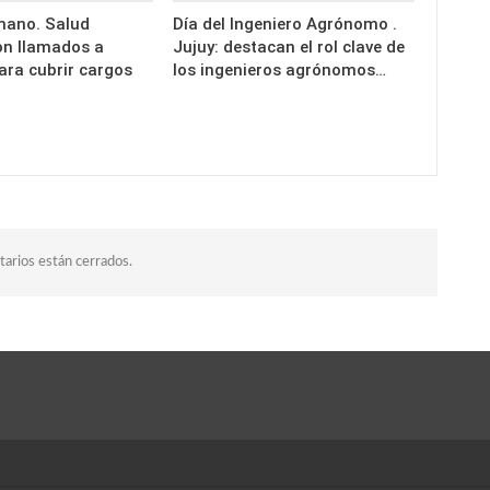
mano. Salud
Día del Ingeniero Agrónomo .
on llamados a
Jujuy: destacan el rol clave de
ara cubrir cargos
los ingenieros agrónomos…
…
arios están cerrados.