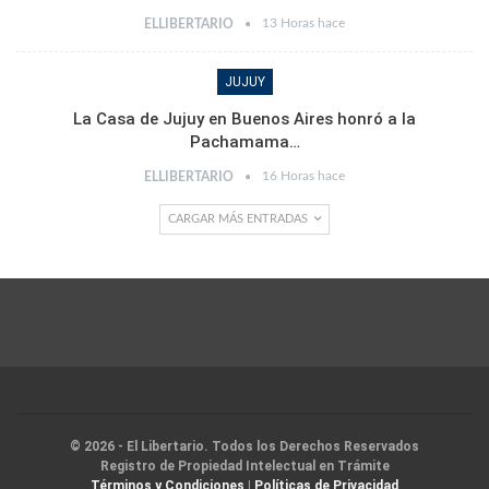
13 Horas hace
ELLIBERTARIO
JUJUY
La Casa de Jujuy en Buenos Aires honró a la
Pachamama…
16 Horas hace
ELLIBERTARIO
CARGAR MÁS ENTRADAS
© 2026 - El Libertario. Todos los Derechos Reservados
Registro de Propiedad Intelectual en Trámite
Términos y Condiciones
|
Políticas de Privacidad