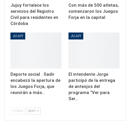
Jujuy fortalece los
Con más de 500 atletas,
servicios del Registro
comenzaron los Juegos
Civil para residentes en
Forja en la capital
Córdoba
JUJUY
JUJUY
Deporte social . Sadir
El intendente Jorge
encabezó la apertura de
participó de la entrega
los Juegos Forja, que
de anteojos del
reunirán a más…
programa “Ver para
Ser…
PREV
NEXT