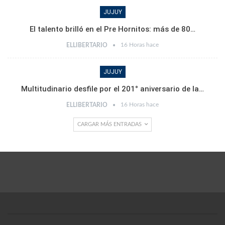
JUJUY
El talento brilló en el Pre Hornitos: más de 80…
16 Horas hace
ELLIBERTARIO
JUJUY
Multitudinario desfile por el 201° aniversario de la…
16 Horas hace
ELLIBERTARIO
CARGAR MÁS ENTRADAS