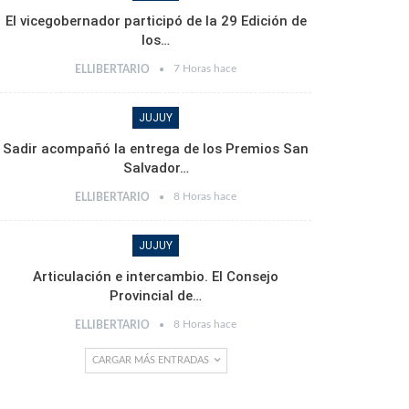
El vicegobernador participó de la 29 Edición de
los…
7 Horas hace
ELLIBERTARIO
JUJUY
Sadir acompañó la entrega de los Premios San
Salvador…
8 Horas hace
ELLIBERTARIO
JUJUY
Articulación e intercambio. El Consejo
Provincial de…
8 Horas hace
ELLIBERTARIO
CARGAR MÁS ENTRADAS