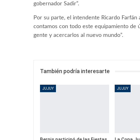
gobernador Sadir”.
Por su parte, el intendente Ricardo Farfán 
contamos con todo este equipamiento de úl
gente y acercarlos al nuevo mundo”.
También podría interesarte
JUJUY
JUJUY
Bernis participó de las Fiestas
La Copa Juj