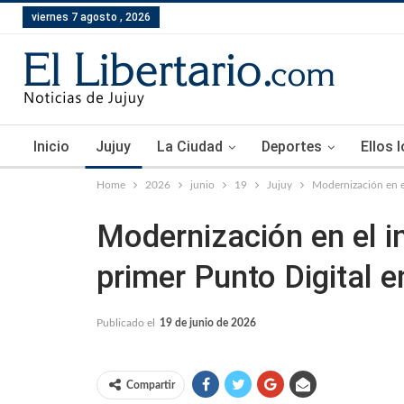
viernes 7 agosto , 2026
Inicio
Jujuy
La Ciudad
Deportes
Ellos 
Home
2026
junio
19
Jujuy
Modernización en el
Modernización en el in
primer Punto Digital 
Publicado el
19 de junio de 2026
Compartir