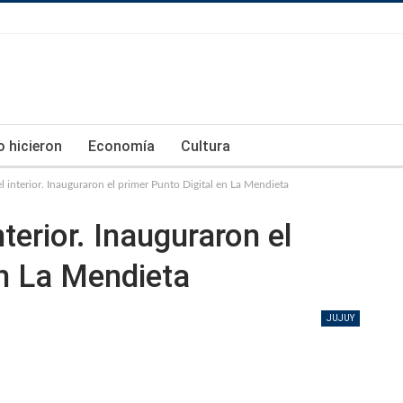
lo hicieron
Economía
Cultura
 interior. Inauguraron el primer Punto Digital en La Mendieta
terior. Inauguraron el
en La Mendieta
JUJUY