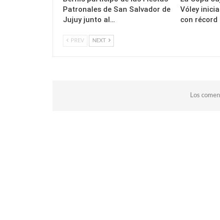
Patronales de San Salvador de
Vóley inici
Jujuy junto al…
con récord
PREV
NEXT
Los coment