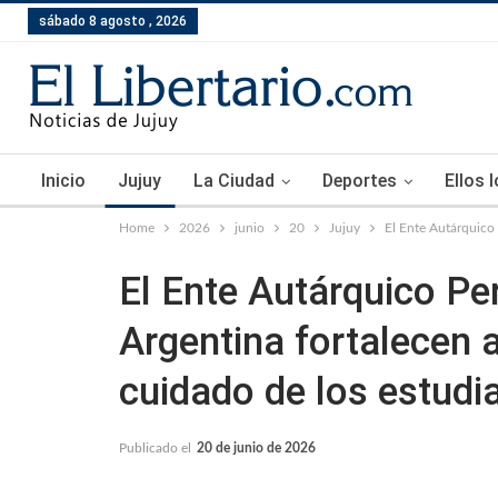
sábado 8 agosto , 2026
Inicio
Jujuy
La Ciudad
Deportes
Ellos 
Home
2026
junio
20
Jujuy
El Ente Autárquico 
El Ente Autárquico Pe
Argentina fortalecen 
cuidado de los estudi
Publicado el
20 de junio de 2026