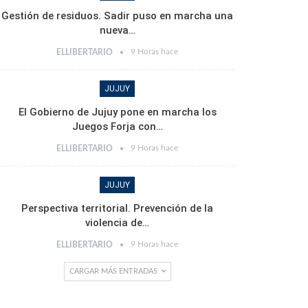
Gestión de residuos. Sadir puso en marcha una
nueva…
9 Horas hace
ELLIBERTARIO
JUJUY
El Gobierno de Jujuy pone en marcha los
Juegos Forja con…
9 Horas hace
ELLIBERTARIO
JUJUY
Perspectiva territorial. Prevención de la
violencia de…
9 Horas hace
ELLIBERTARIO
CARGAR MÁS ENTRADAS