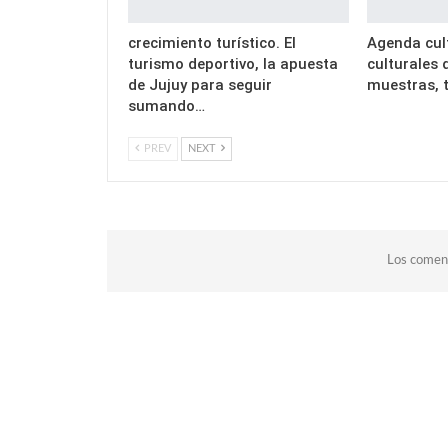
crecimiento turístico. El
Agenda cult
turismo deportivo, la apuesta
culturales
de Jujuy para seguir
muestras, t
sumando…
PREV
NEXT
Los coment