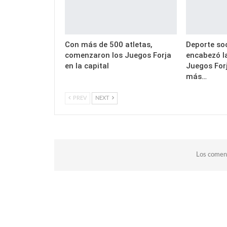
Con más de 500 atletas,
Deporte soc
comenzaron los Juegos Forja
encabezó la
en la capital
Juegos Forj
más…
PREV
NEXT
Los coment