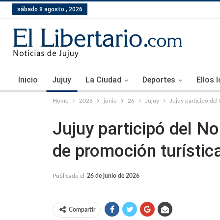
sábado 8 agosto , 2026
Inicio
Jujuy
La Ciudad
Deportes
Ellos 
Home
2026
junio
26
Jujuy
Jujuy participó del
Jujuy participó del N
de promoción turístic
Publicado el
26 de junio de 2026
Compartir