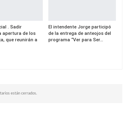
ial . Sadir
El intendente Jorge participó
 apertura de los
de la entrega de anteojos del
a, que reunirán a
programa “Ver para Ser…
arios están cerrados.