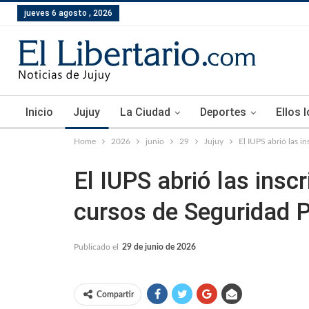
jueves 6 agosto , 2026
Inicio
Jujuy
La Ciudad
Deportes
Ellos 
Home
2026
junio
29
Jujuy
El IUPS abrió las i
El IUPS abrió las insc
cursos de Seguridad P
Publicado el
29 de junio de 2026
Compartir