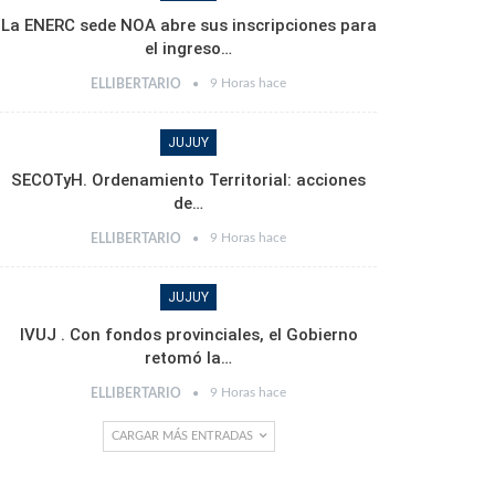
La ENERC sede NOA abre sus inscripciones para
el ingreso…
9 Horas hace
ELLIBERTARIO
JUJUY
SECOTyH. Ordenamiento Territorial: acciones
de…
9 Horas hace
ELLIBERTARIO
JUJUY
IVUJ . Con fondos provinciales, el Gobierno
retomó la…
9 Horas hace
ELLIBERTARIO
CARGAR MÁS ENTRADAS