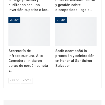
entregó prótesis y
móvil de asesoramiento
audífonos con una
y gestión sobre
inversión superior a los…
discapacidad llega a…
JUJUY
JUJUY
Secretaría de
Sadir acompañó la
Infraestructura. Alto
procesión y celebración
Comedero: iniciaron
en honor al Santísimo
obras de cordón cuneta
Salvador
y…
PREV
NEXT