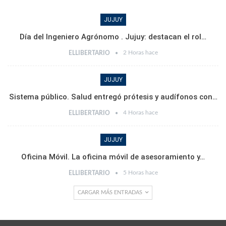
JUJUY
Día del Ingeniero Agrónomo . Jujuy: destacan el rol…
2 Horas hace
ELLIBERTARIO
JUJUY
Sistema público. Salud entregó prótesis y audífonos con…
4 Horas hace
ELLIBERTARIO
JUJUY
Oficina Móvil. La oficina móvil de asesoramiento y…
5 Horas hace
ELLIBERTARIO
CARGAR MÁS ENTRADAS