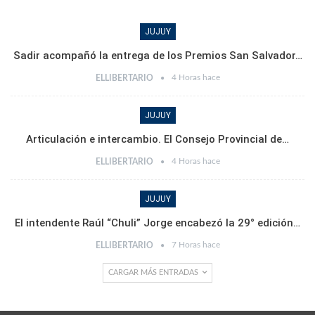
JUJUY
Sadir acompañó la entrega de los Premios San Salvador…
4 Horas hace
ELLIBERTARIO
JUJUY
Articulación e intercambio. El Consejo Provincial de…
4 Horas hace
ELLIBERTARIO
JUJUY
El intendente Raúl “Chuli” Jorge encabezó la 29° edición…
7 Horas hace
ELLIBERTARIO
CARGAR MÁS ENTRADAS