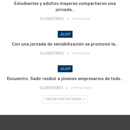
Estudiantes y adultos mayores compartieron una
jornada…
1 hora hace
ELLIBERTARIO
JUJUY
Con una jornada de sensibilización se promovió la…
1 hora hace
ELLIBERTARIO
JUJUY
Encuentro. Sadir recibió a jóvenes empresarios de todo…
2 Horas hace
ELLIBERTARIO
CARGAR MÁS ENTRADAS