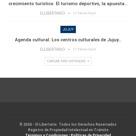
crecimiento turístico. El turismo deportivo, la apuesta…
17 Horas hace
ELLIBERTARIO
JUJUY
Agenda cultural. Los centros culturales de Jujuy…
17 Horas hace
ELLIBERTARIO
CARGAR MÁS ENTRADAS
© 2026 - El Libertario. Todos los Derechos Reservados
Registro de Propiedad Intelectual en Trámite
Términos y Condiciones
|
Políticas de Privacidad