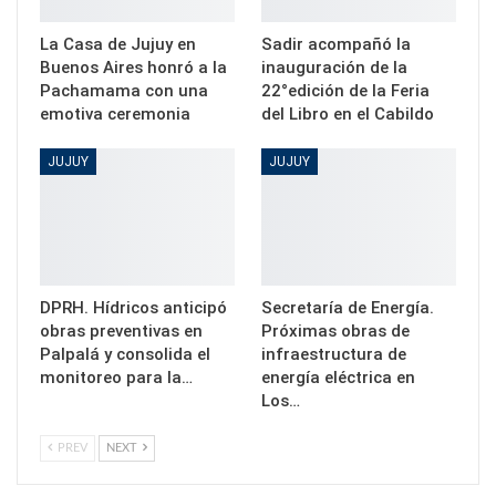
La Casa de Jujuy en
Sadir acompañó la
Buenos Aires honró a la
inauguración de la
Pachamama con una
22°edición de la Feria
emotiva ceremonia
del Libro en el Cabildo
JUJUY
JUJUY
DPRH. Hídricos anticipó
Secretaría de Energía.
obras preventivas en
Próximas obras de
Palpalá y consolida el
infraestructura de
monitoreo para la…
energía eléctrica en
Los…
PREV
NEXT