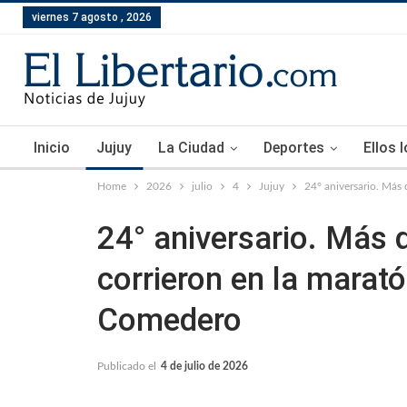
viernes 7 agosto , 2026
Inicio
Jujuy
La Ciudad
Deportes
Ellos 
Home
2026
julio
4
Jujuy
24° aniversario. Más
24° aniversario. Más 
corrieron en la marató
Comedero
Publicado el
4 de julio de 2026