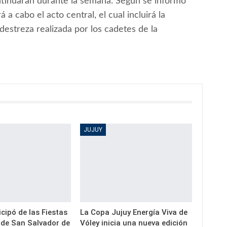
ontinuarán durante la semana. Según se informó
 a cabo el acto central, el cual incluirá la
destreza realizada por los cadetes de la
JUJUY
icipó de las Fiestas
La Copa Jujuy Energía Viva de
 de San Salvador de
Vóley inicia una nueva edición