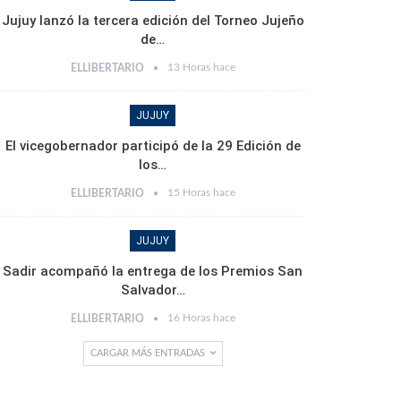
Jujuy lanzó la tercera edición del Torneo Jujeño
de…
13 Horas hace
ELLIBERTARIO
JUJUY
El vicegobernador participó de la 29 Edición de
los…
15 Horas hace
ELLIBERTARIO
JUJUY
Sadir acompañó la entrega de los Premios San
Salvador…
16 Horas hace
ELLIBERTARIO
CARGAR MÁS ENTRADAS