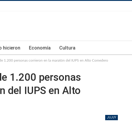
lo hicieron
Economía
Cultura
 de 1.200 personas corrieron en la maratón del IUPS en Alto Comedero
de 1.200 personas
n del IUPS en Alto
JUJUY