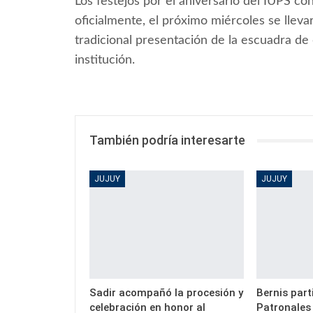
Los festejos por el aniversario del IUPS c
oficialmente, el próximo miércoles se llevará
tradicional presentación de la escuadra de 
institución.
También podría interesarte
JUJUY
JUJUY
Sadir acompañó la procesión y
Bernis part
celebración en honor al
Patronales