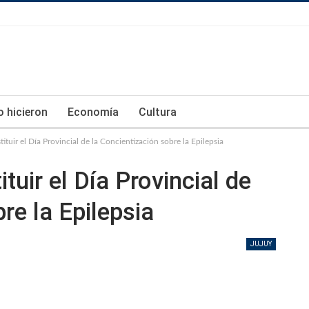
lo hicieron
Economía
Cultura
ituir el Día Provincial de la Concientización sobre la Epilepsia
tuir el Día Provincial de
re la Epilepsia
JUJUY