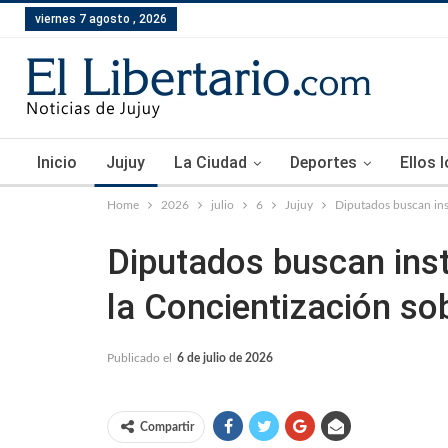
viernes 7 agosto , 2026
Inicio
Jujuy
La Ciudad
Deportes
Ellos 
Home
2026
julio
6
Jujuy
Diputados buscan inst
Diputados buscan insti
la Concientización sob
Publicado el
6 de julio de 2026
Compartir