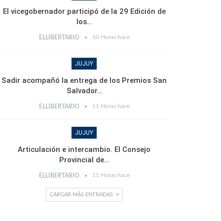
El vicegobernador participó de la 29 Edición de
los…
10 Horas hace
ELLIBERTARIO
JUJUY
Sadir acompañó la entrega de los Premios San
Salvador…
11 Horas hace
ELLIBERTARIO
JUJUY
Articulación e intercambio. El Consejo
Provincial de…
11 Horas hace
ELLIBERTARIO
CARGAR MÁS ENTRADAS