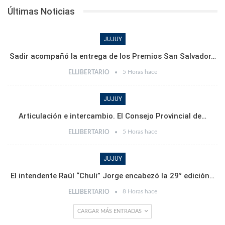
Últimas Noticias
JUJUY
Sadir acompañó la entrega de los Premios San Salvador…
5 Horas hace
ELLIBERTARIO
JUJUY
Articulación e intercambio. El Consejo Provincial de…
5 Horas hace
ELLIBERTARIO
JUJUY
El intendente Raúl “Chuli” Jorge encabezó la 29° edición…
8 Horas hace
ELLIBERTARIO
CARGAR MÁS ENTRADAS