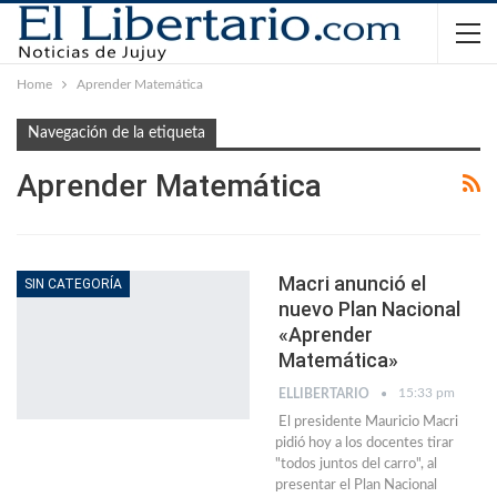
Home
Aprender Matemática
Navegación de la etiqueta
Aprender Matemática
Macri anunció el
SIN CATEGORÍA
nuevo Plan Nacional
«Aprender
Matemática»
15:33 pm
ELLIBERTARIO
El presidente Mauricio Macri
pidió hoy a los docentes tirar
"todos juntos del carro", al
presentar el Plan Nacional