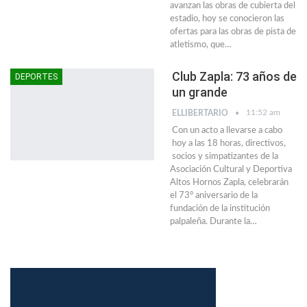
avanzan las obras de cubierta del
estadio, hoy se conocieron las
ofertas para las obras de pista de
atletismo, que
…
Club Zapla: 73 años de
DEPORTES
un grande
11:52 am
ELLIBERTARIO
Con un acto a llevarse a cabo
hoy a las 18 horas, directivos,
socios y simpatizantes de la
Asociación Cultural y Deportiva
Altos Hornos Zapla, celebrarán
el 73° aniversario de la
fundación de la institución
palpaleña. Durante la…